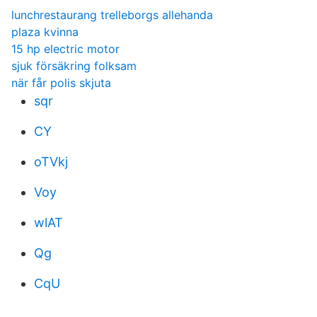
lunchrestaurang trelleborgs allehanda
plaza kvinna
15 hp electric motor
sjuk försäkring folksam
när får polis skjuta
sqr
CY
oTVkj
Voy
wlAT
Qg
CqU