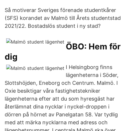
Så motiverar Sveriges förenade studentkårer
(SFS) korandet av Malmö till Årets studentstad
2021/22. Bostadslös student i ny stad?
ÖBO: Hem för
dig
I Helsingborg finns
lägenheterna i Söder,
Slottshöjden, Eneborg och Centrum. Malmö. I
Oxie besiktigar våra fastighetstekniker
lägenheterna efter att du som hyresgäst har
återlämnat dina nycklar i nyckel-droppen i
dörren på hörnet av Panelgatan 58. Var tydlig
med att märka nycklarna med adress och
lägenhetsnummer. I centrala Malmö ska över